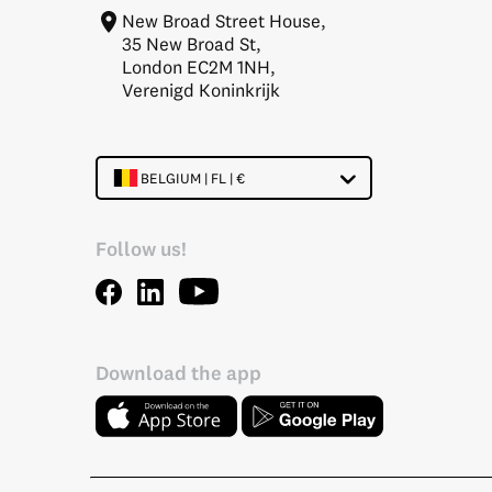
New Broad Street House,
35 New Broad St,
London EC2M 1NH,
Verenigd Koninkrijk
BELGIUM | FL | €
Follow us!
Download the app