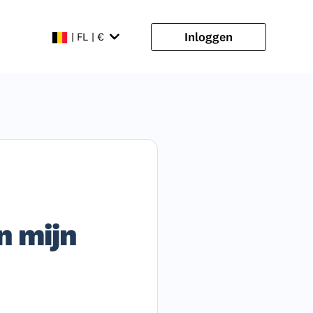
Inloggen
| FL | €
n mijn