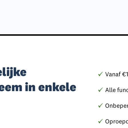
lijke
Vanaf €
eem in enkele
Alle fun
Onbeper
Oproepd