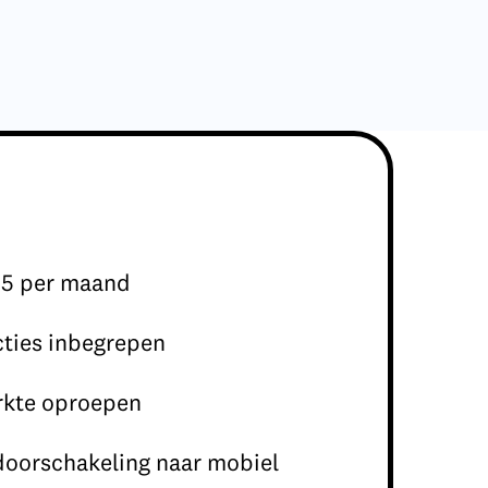
15 per maand
cties inbegrepen
kte oproepen
oorschakeling naar mobiel