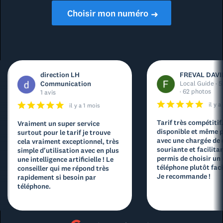
Choisir mon numéro
➜
direction LH
FREVAL DAVI
Communication
Local Guide · 5
· 62 photos
1 avis
il y 
il y a 1 mois
Tarif très compétitif
Vraiment un super service
disponible et même p
surtout pour le tarif je trouve
avec une chargée de
cela vraiment exceptionnel, très
souriante et facilita
simple d'utilisation avec en plus
permis de choisir un
une intelligence artificielle ! Le
téléphone plutôt facil
conseiller qui me répond très
Je recommande !
rapidement si besoin par
téléphone.