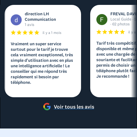
direction LH
FREVAL DAVI
Communication
Local Guide · 5
· 62 photos
1 avis
il y 
il y a 1 mois
Tarif très compétitif
Vraiment un super service
disponible et même p
surtout pour le tarif je trouve
avec une chargée de
cela vraiment exceptionnel, très
souriante et facilita
simple d'utilisation avec en plus
permis de choisir un
une intelligence artificielle ! Le
téléphone plutôt facil
conseiller qui me répond très
Je recommande !
rapidement si besoin par
téléphone.
Voir tous les avis