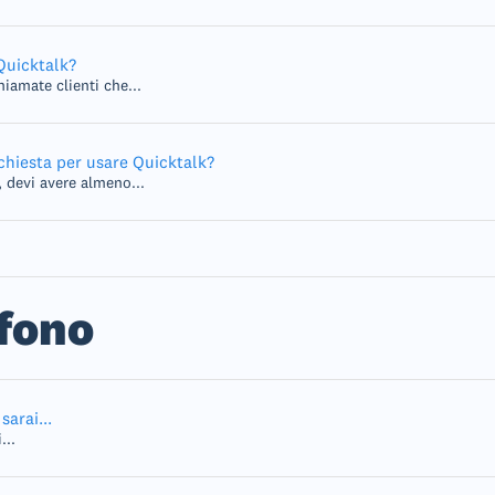
Quicktalk?
hiamate clienti che...
chiesta per usare Quicktalk?
 devi avere almeno...
efono
arai...
...