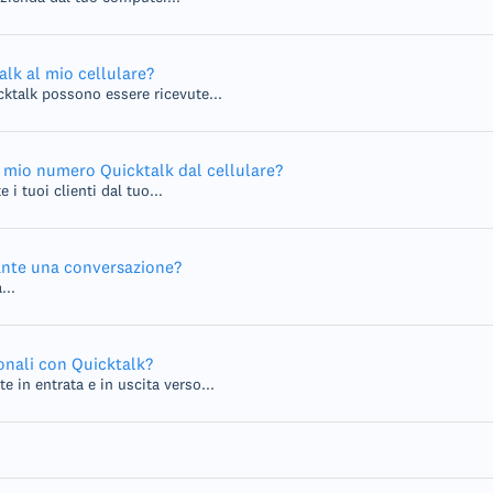
lk al mio cellulare?
cktalk possono essere ricevute...
l mio numero Quicktalk dal cellulare?
i tuoi clienti dal tuo...
ante una conversazione?
...
onali con Quicktalk?
 in entrata e in uscita verso...