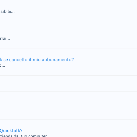
ibile...
rai...
k se cancello il mio abbonamento?
...
Quicktalk?
zienda dal tuo computer...