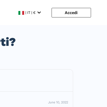
Accedi
| IT | €
ti?
June 10, 2022