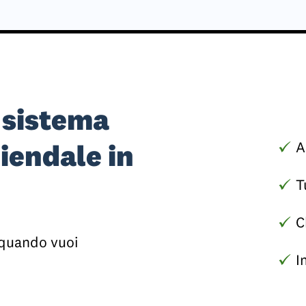
o sistema
A
iendale in
T
C
 quando vuoi
I