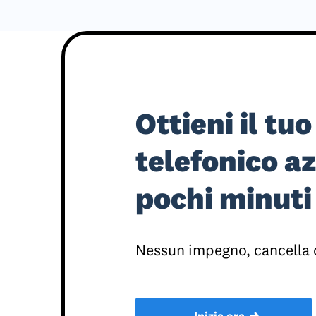
Ottieni il tu
telefonico az
pochi minuti
Nessun impegno, cancella
➜
Inizia ora