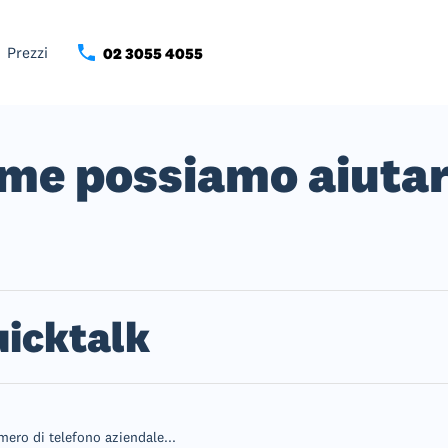
Prezzi
02 3055 4055
me possiamo aiutar
uicktalk
ero di telefono aziendale...