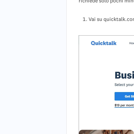
richiede solo pochi min
Vai su quicktalk.co