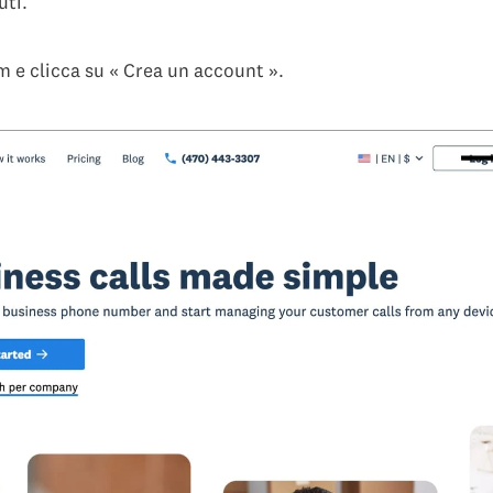
uti.
m e clicca su « Crea un account ».