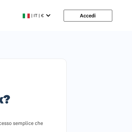
Accedi
| IT | €
k?
ocesso semplice che