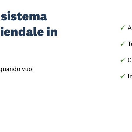
o sistema
A
iendale in
T
C
 quando vuoi
I