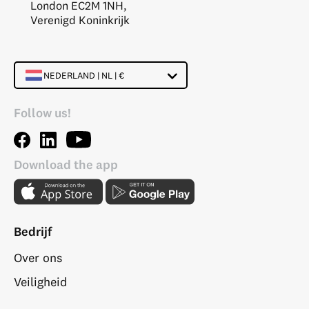
London EC2M 1NH,
Verenigd Koninkrijk
NEDERLAND | NL | €
Follow us!
Download the app
Bedrijf
Over ons
Veiligheid