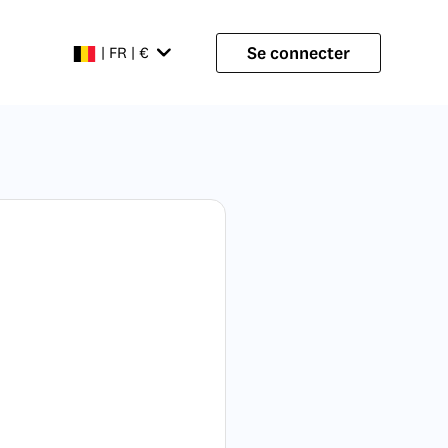
Se connecter
| FR | €