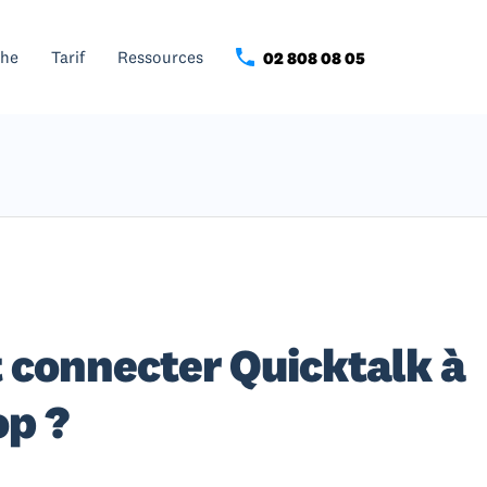
che
Tarif
Ressources
02 808 08 05
connecter Quicktalk à
op ?