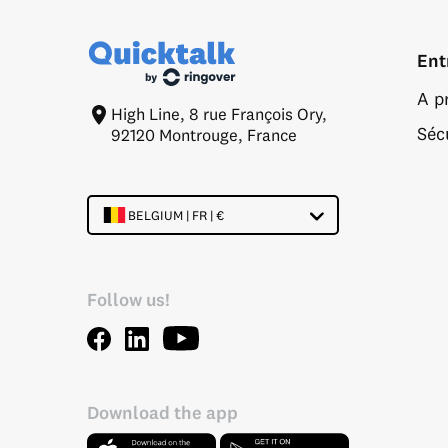
Ent
A p
High Line, 8 rue François Ory,
Séc
92120 Montrouge, France
BELGIUM | FR | €
Follow us!
Download the app