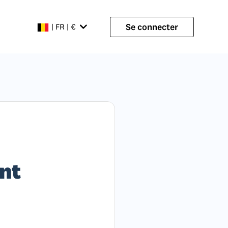
Se connecter
| FR | €
nt