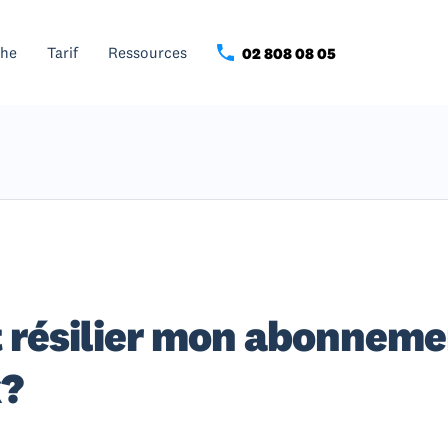
che
Tarif
Ressources
02 808 08 05
résilier mon abonneme
k?