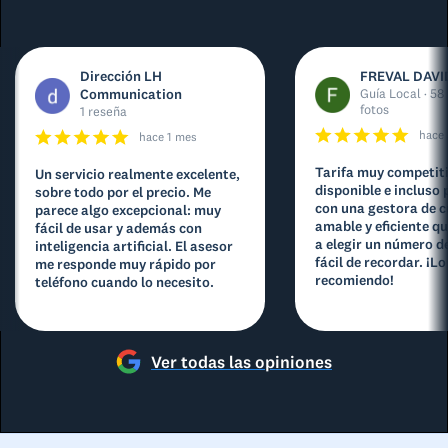
Dirección LH
FREVAL DAVI
Communication
Guía Local · 58
fotos
1 reseña
hace
hace 1 mes
Tarifa muy competit
Un servicio realmente excelente,
disponible e incluso 
sobre todo por el precio. Me
con una gestora de 
parece algo excepcional: muy
amable y eficiente q
fácil de usar y además con
a elegir un número d
inteligencia artificial. El asesor
fácil de recordar. ¡Lo
me responde muy rápido por
recomiendo!
teléfono cuando lo necesito.
Ver todas las opiniones