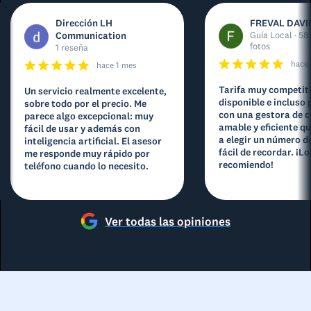
Dirección LH
FREVAL DAVI
Communication
Guía Local · 58
fotos
1 reseña
hace
hace 1 mes
Tarifa muy competit
Un servicio realmente excelente,
disponible e incluso 
sobre todo por el precio. Me
con una gestora de 
parece algo excepcional: muy
amable y eficiente q
fácil de usar y además con
a elegir un número d
inteligencia artificial. El asesor
fácil de recordar. ¡Lo
me responde muy rápido por
recomiendo!
teléfono cuando lo necesito.
Ver todas las opiniones