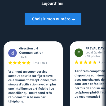
aujourd’hui.
Choisir mon numéro
➜
direction LH
FREVAL DAVI
Communication
Local Guide · 5
· 62 photos
1 avis
il y 
il y a 1 mois
Tarif très compétitif
Vraiment un super service
disponible et même p
surtout pour le tarif je trouve
avec une chargée de
cela vraiment exceptionnel, très
souriante et facilita
simple d'utilisation avec en plus
permis de choisir un
une intelligence artificielle ! Le
téléphone plutôt facil
conseiller qui me répond très
Je recommande !
rapidement si besoin par
téléphone.