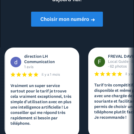
Choisir mon numéro
➜
direction LH
FREVAL DAVI
Communication
Local Guide · 5
· 62 photos
1 avis
il y 
il y a 1 mois
Tarif très compétitif
Vraiment un super service
disponible et même p
surtout pour le tarif je trouve
avec une chargée de
cela vraiment exceptionnel, très
souriante et facilita
simple d'utilisation avec en plus
permis de choisir un
une intelligence artificielle ! Le
téléphone plutôt facil
conseiller qui me répond très
Je recommande !
rapidement si besoin par
téléphone.