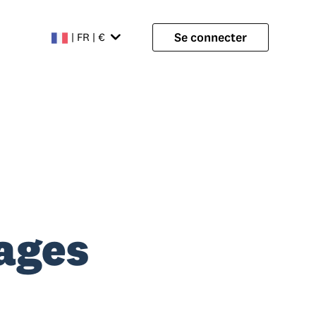
Se connecter
| FR | €
tages