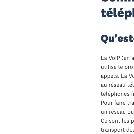
télép
Qu'est
La VoIP (en a
utilise le pr
appels. La V
au réseau té
téléphones f
Pour faire tr
un réseau où
Ce sont les 
transport de