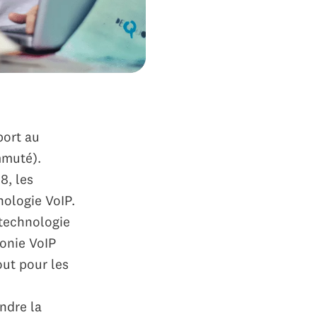
port au
mmuté).
8, les
nologie VoIP.
 technologie
onie VoIP
out pour les
ndre la