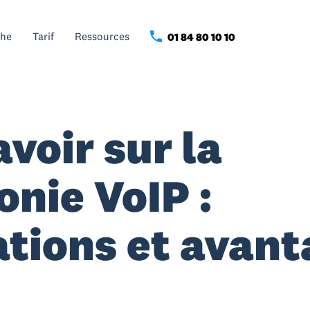
che
Tarif
Ressources
01 84 80 10 10
voir sur la
onie VoIP :
ations et avan