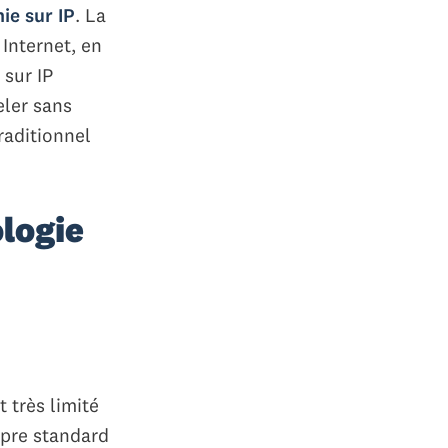
ie sur IP
. La
Internet, en
 sur IP
eler sans
raditionnel
ologie
t très limité
opre standard