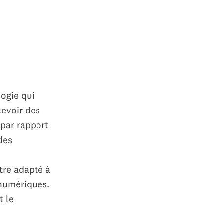
logie qui
cevoir des
 par rapport
des
être adapté à
 numériques.
t le