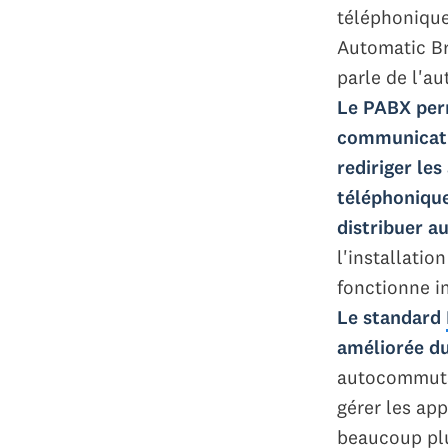
téléphonique
Automatic Br
parle de l'a
Le PABX per
communicatio
rediriger les
téléphonique
distribuer a
l'installatio
fonctionne 
Le standard
améliorée du
autocommutat
gérer les ap
beaucoup plu