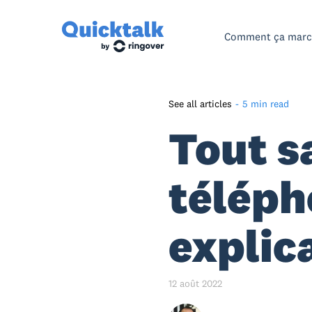
Comment ça mar
See all articles
-
5 min read
Tout sa
Comment fonctionne la
téléphonie VoIP ?
Les avantages de la VoIP pour
téléph
les entreprises
Les principales solutions de
explic
téléphonie VoIP sur le marché
FAQ : nos réponses à toutes
vos questions sur la VoIP
12 août 2022