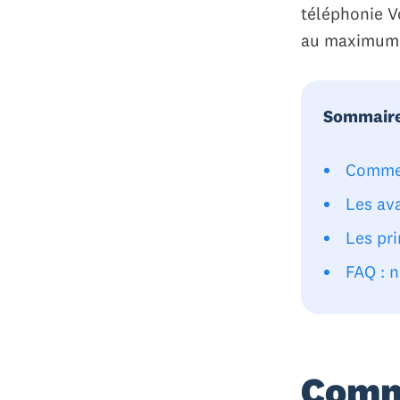
téléphonie Vo
au maximum d
Sommair
Commen
Les ava
Les pri
FAQ : n
Comm