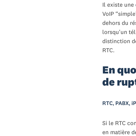
Il existe une
VoIP “simple
dehors du ré
lorsqu'un té
distinction 
RTC.
En quo
de rup
RTC, PABX, iP
Si le RTC con
en matière de