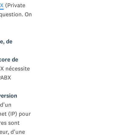
BX
(Private
question. On
e, de
core de
BX nécessite
 PABX
version
t d'un
et (IP) pour
res sont
eur, d'une