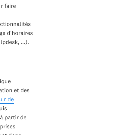
r faire
ctionnalités
ge d'horaires
elpdesk, …).
nique
ation et des
sur de
uis
à partir de
prises