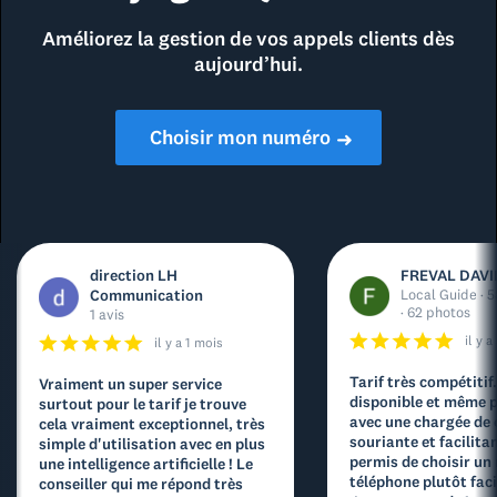
Améliorez la gestion de vos appels clients dès
aujourd’hui.
Choisir mon numéro
➜
direction LH
FREVAL DAVI
Communication
Local Guide · 5
· 62 photos
1 avis
il y 
il y a 1 mois
Tarif très compétitif
Vraiment un super service
disponible et même p
surtout pour le tarif je trouve
avec une chargée de
cela vraiment exceptionnel, très
souriante et facilita
simple d'utilisation avec en plus
permis de choisir un
une intelligence artificielle ! Le
téléphone plutôt facil
conseiller qui me répond très