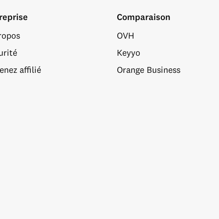
reprise
Comparaison
ropos
OVH
urité
Keyyo
nez affilié
Orange Business