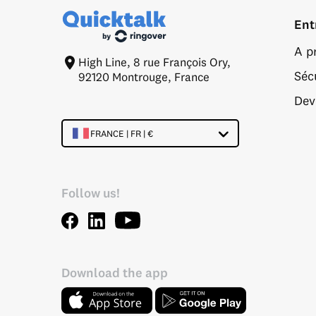
Ent
A p
High Line, 8 rue François Ory,
Séc
92120 Montrouge, France
Deve
FRANCE | FR | €
Follow us!
Download the app