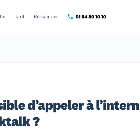
che
Tarif
Ressources
01 84 80 10 10
sible d’appeler à l’inter
ktalk ?