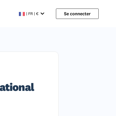
Se connecter
| FR | €
national