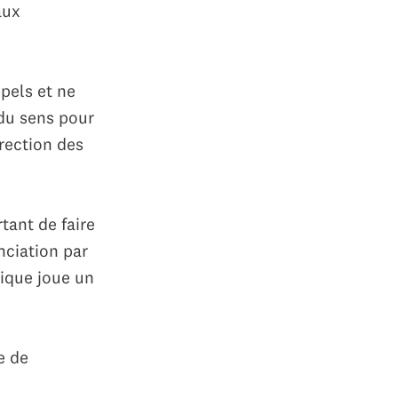
aux
ppels et ne
 du sens pour
irection des
tant de faire
nciation par
nique joue un
e de