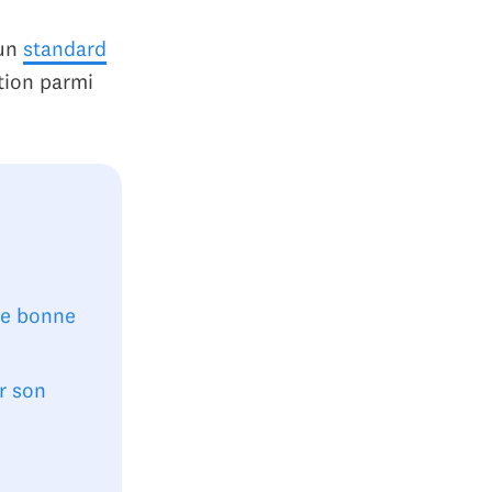
'un
standard
tion parmi
se bonne
r son