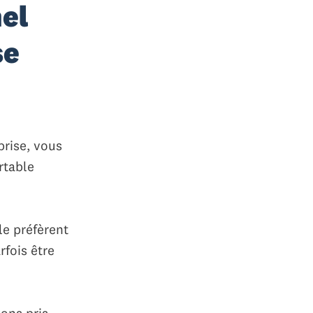
el
se
prise, vous
rtable
le préfèrent
fois être
vons pris