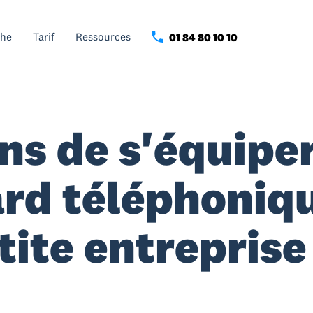
che
Tarif
Ressources
01 84 80 10 10
ons de s'équipe
rd téléphoniq
tite entreprise