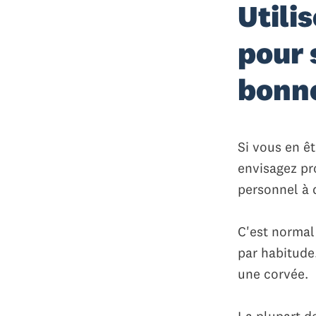
Utili
pour 
bonne
Si vous en êt
envisagez pr
personnel à d
C'est normal 
par habitude
une corvée.
La plupart de