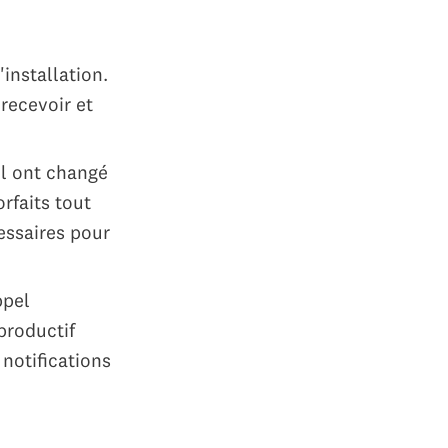
'installation.
 recevoir et
el ont changé
rfaits tout
essaires pour
ppel
productif
 notifications