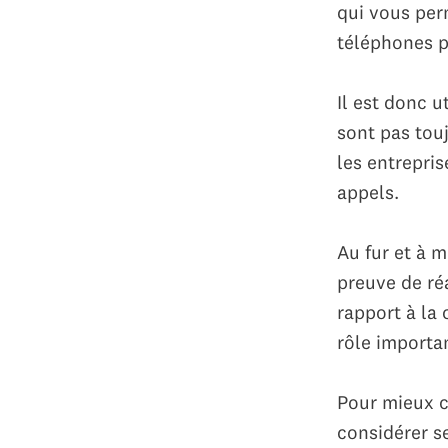
qui vous per
téléphones p
Il est donc u
sont pas tou
les entrepris
appels.
Au fur et à m
preuve de réa
rapport à la
rôle importa
Pour mieux co
considérer s