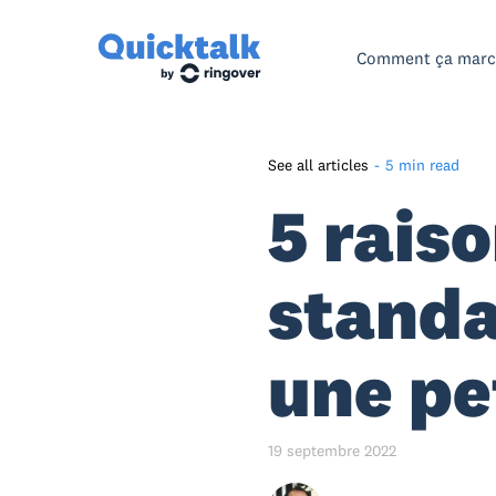
Comment ça mar
See all articles
-
5 min read
5 rais
Qu'est-ce qu'un standard
téléphonique professionnel ?
Utiliser son numéro personnel
standa
pour son entreprise, la fausse
bonne idée
une pe
5 raisons de mettre en place
un standard téléphonique
pour son activité
19 septembre 2022
Comment choisir son
standard téléphonique ?