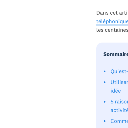
Dans cet art
téléphonique
les centaines
Sommair
Qu'est
Utilis
idée
5 rais
activit
Commen