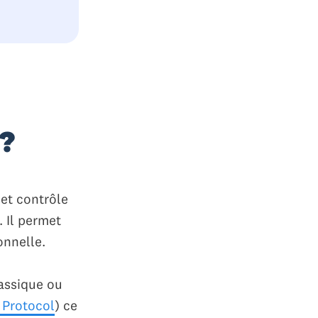
 ?
 et contrôle
. Il permet
onnelle.
assique ou
 Protocol
) ce