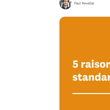
Paul Revellat
Combien coûte un standard
téléphonique professionnel ?