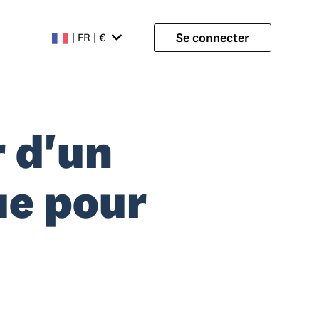
Se connecter
| FR | €
r d'un
ue pour