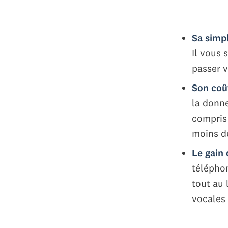
Sa simp
Il vous 
passer v
Son co
la donne
compris 
moins d
Le gain
télépho
tout au 
vocales 